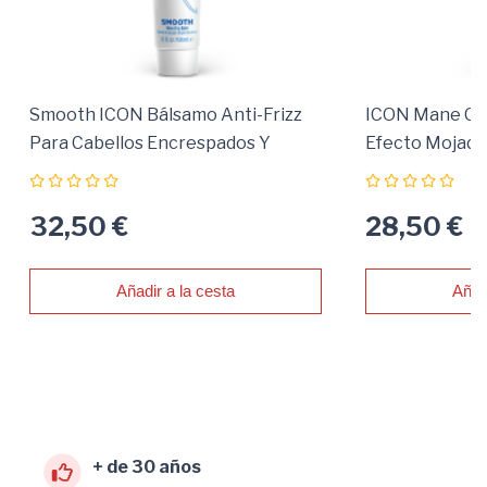
Smooth ICON Bálsamo Anti-Frizz
ICON Mane Con
Para Cabellos Encrespados Y
Efecto Mojado
Difíciles
32,50 €
28,50 €
Añadir a la cesta
Añad
+ de 30 años