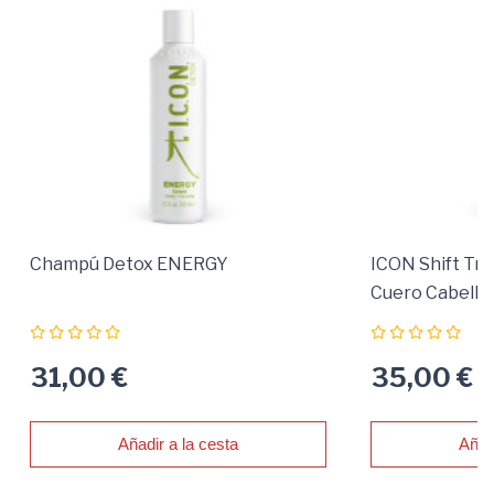
Champú Detox ENERGY
ICON Shift Tr
Cuero Cabellu
Descamación
31,00 €
35,00 €
Añadir a la cesta
Añad