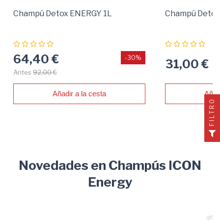
Champú Detox ENERGY 1L
Champú Deto
64,40 €
-30%
31,00 €
Antes
92,00 €
Añadir a la cesta
Añad
FILTRO
Novedades en Champús ICON
Energy