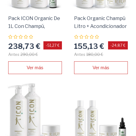
Pack ICON Organic De
Pack Organic Champú
1L Con Champú,
Litro + Acondicionador
Acondicionador Y
+ Tratamiento
Aceite 100% Natural
238,73 €
155,13 €
-51,27 €
-24,87 €
Antes
290,00 €
Antes
180,00 €
Ver más
Ver más