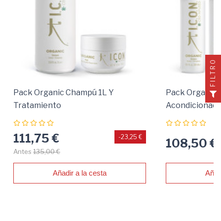
FILTRO
Pack Organic Champú 1L Y
Pack Organic
Tratamiento
Acondicionado
111,75 €
-23,25 €
108,50 €
Antes
135,00 €
Añadir a la cesta
Añad