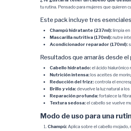
tu rutina. Pensado para mujeres que quieren c
Este pack incluye tres esenciales
Champú hidratante (237ml):
limpia en
Mascarilla nutritiva (170ml):
nutre int
Acondicionador reparador (170ml):
s
Resultados que amarás desde el 
Cabello hidratado:
el ácido hialurónico
Nutrición intensa:
los aceites de morin
Reducción del frizz:
controla el encres
Brillo y vida:
devuelve la luz natural a lo
Reparación profunda:
fortalece la fibr
Textura sedosa:
el cabello se vuelve m
Modo de uso para una rutin
Champú:
Aplica sobre el cabello mojado, 