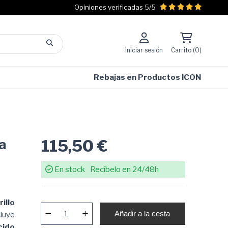
Opiniones verificadas 5/5
Iniciar sesión
Carrito (0)
Rebajas en Productos ICON
115,50 €
a
En stock
Recíbelo en 24/48h
illo
Añadir a la cesta
luye
cido