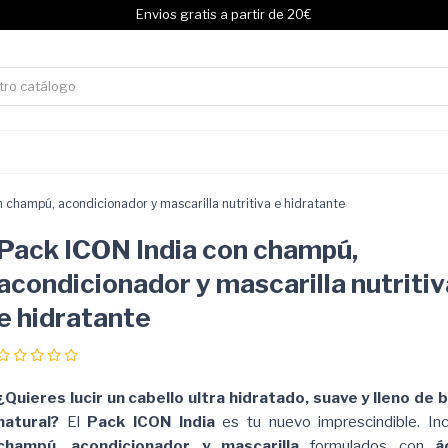
Envios gratis a partir de 20€
 champú, acondicionador y mascarilla nutritiva e hidratante
Pack ICON India con champú,
acondicionador y mascarilla nutritiv
e hidratante
¿Quieres lucir un cabello ultra hidratado, suave y lleno de br
natural?
El
Pack ICON India
es tu nuevo imprescindible. Inc
champú, acondicionador y mascarilla
formulados con
á