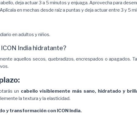
cabello, deja actuar 3 a 5 minutos y enjuaga. Aprovecha para desen
plícala en mechas desde raíz a puntas y deja actuar entre 3 y 5 min
diario en adultos y niños.
k ICON India hidratante?
lmente aquellos secos, quebradizos, encrespados o apagados. 
ivos.
plazo:
otarás un
cabello visiblemente más sano, hidratado y bril
lemente la textura y la elasticidad.
dado y transformación con ICON India.