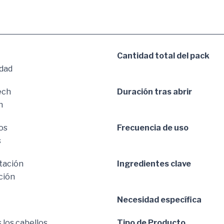
Cantidad total del pack
dad
ech
Duración tras abrir
n
os
Frecuencia de uso
s
tación
Ingredientes clave
ción
Necesidad específica
 los cabellos
Tipo de Producto