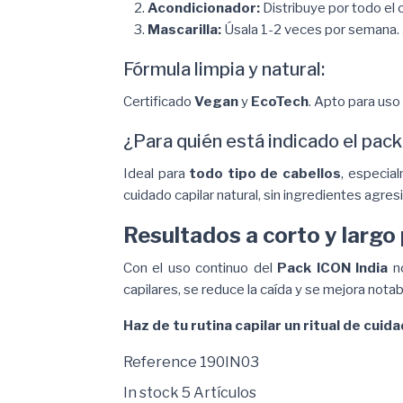
Acondicionador:
Distribuye por todo el 
Mascarilla:
Úsala 1-2 veces por semana. A
Fórmula limpia y natural:
Certificado
Vegan
y
EcoTech
. Apto para uso 
¿Para quién está indicado el pac
Ideal para
todo tipo de cabellos
, especia
cuidado capilar natural, sin ingredientes agres
Resultados a corto y largo 
Con el uso continuo del
Pack ICON India
n
capilares, se reduce la caída y se mejora notab
Haz de tu rutina capilar un ritual de cui
Reference
190IN03
In stock
5 Artículos