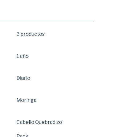
3 productos
1 año
Diario
Moringa
Cabello Quebradizo
Pack