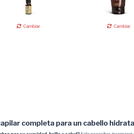
Cambiar
Cambiar
capilar completa para un cabello hidrata
bre por su suavidad, brillo y salud?
Solo necesitas incorporar 