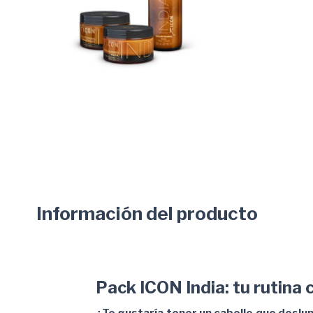
Información del producto
Pack ICON India: tu rutina 
¿Te gustaría tener un cabello que deslum