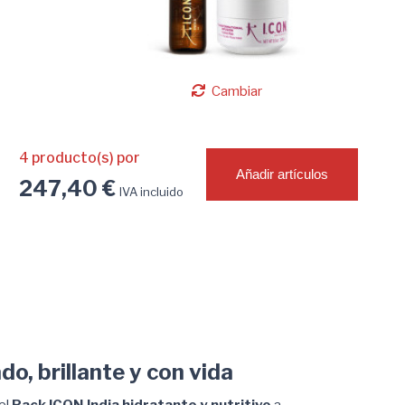
Cambiar
4
producto(s) por
Añadir artículos
247,40 €
IVA incluido
do, brillante y con vida
el
Pack ICON India hidratante y nutritivo
a