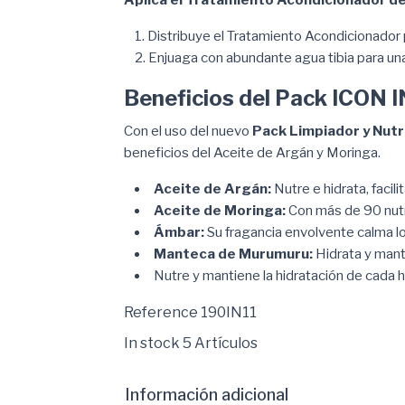
Distribuye el Tratamiento Acondicionador 
Enjuaga con abundante agua tibia para una
Beneficios del Pack ICON I
Con el uso del nuevo
Pack Limpiador y Nutr
beneficios del Aceite de Argán y Moringa.
Aceite de Argán:
Nutre e hidrata, facil
Aceite de Moringa:
Con más de 90 nutri
Ámbar:
Su fragancia envolvente calma los
Manteca de Murumuru:
Hidrata y manti
Nutre y mantiene la hidratación de cada h
Reference
190IN11
In stock
5 Artículos
Información adicional