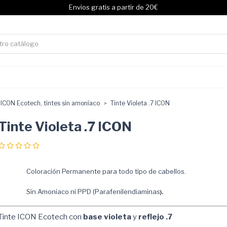
Envios gratis a partir de 20€
ICON Ecotech, tintes sin amoníaco
Tinte Violeta .7 ICON
Tinte Violeta .7 ICON
Coloración Permanente para todo tipo de cabellos.
Sin Amoniaco ni PPD (Parafenilendiaminas
).
Tinte ICON
Ecotech con
base violeta
y
reflejo .7