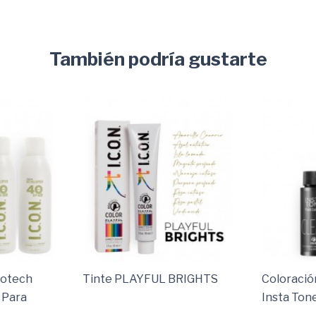
También podría gustarte
cotech
Tinte PLAYFUL BRIGHTS
Coloració
 Para
Insta Ton
Y Eficaz
Para Brill