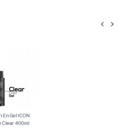
n En Gel ICON
e Clear 400ml
o Y Matiz