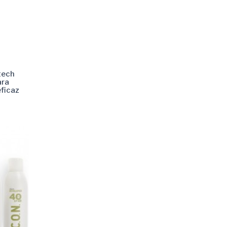
tech
ara
eficaz