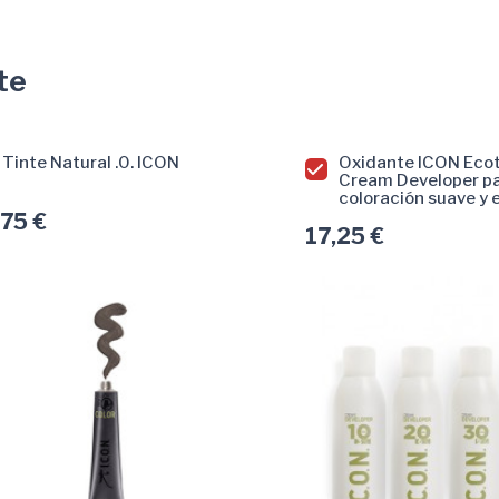
te
Tinte Natural .0. ICON
Oxidante ICON Eco
Cream Developer p
coloración suave y 
,75 €
17,25 €