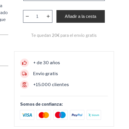
da
lado
Añadir a la cesta
que
Te quedan
20€
para el envío gratis
+ de 30 años
Envío gratis
+15.000 clientes
Somos de confianza: