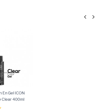
n En Gel ICON
e Clear 400ml
o Y Matiz