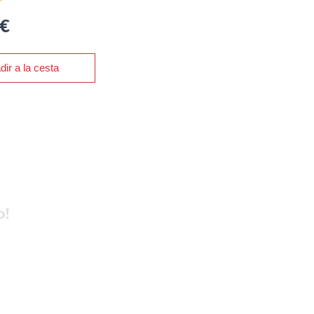
al
 €
dir a la cesta
o!