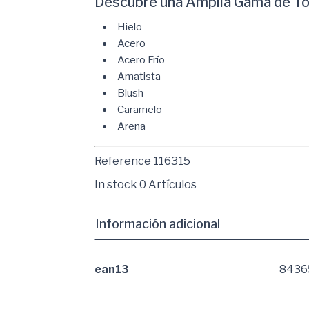
Descubre una Amplia Gama de To
Hielo
Acero
Acero Frío
Amatista
Blush
Caramelo
Arena
Reference
116315
In stock
0 Artículos
Información adicional
ean13
8436