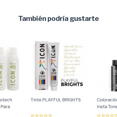
También podría gustarte
cotech
Tinte PLAYFUL BRIGHTS
Coloració
 Para
Insta Ton
Y Eficaz
Para Brill