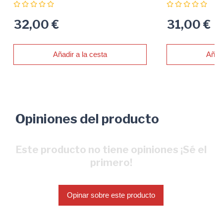
32,00 €
31,00 €
Añadir a la cesta
Añad
Opiniones del producto
Este producto no tiene opiniones ¡Sé el
primero!
Opinar sobre este producto