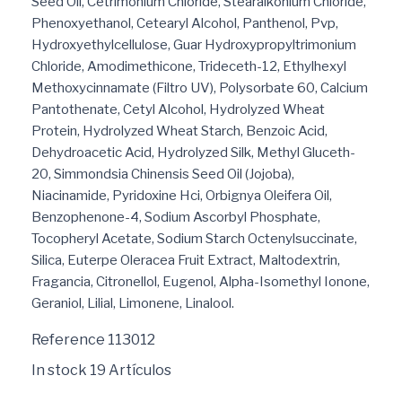
Seed Oil, Cetrimonium Chloride, Stearalkonium Chloride,
Phenoxyethanol, Cetearyl Alcohol, Panthenol, Pvp,
Hydroxyethylcellulose, Guar Hydroxypropyltrimonium
Chloride, Amodimethicone, Trideceth-12, Ethylhexyl
Methoxycinnamate (Filtro UV), Polysorbate 60, Calcium
Pantothenate, Cetyl Alcohol, Hydrolyzed Wheat
Protein, Hydrolyzed Wheat Starch, Benzoic Acid,
Dehydroacetic Acid, Hydrolyzed Silk, Methyl Gluceth-
20, Simmondsia Chinensis Seed Oil (Jojoba),
Niacinamide, Pyridoxine Hci, Orbignya Oleifera Oil,
Benzophenone-4, Sodium Ascorbyl Phosphate,
Tocopheryl Acetate, Sodium Starch Octenylsuccinate,
Silica, Euterpe Oleracea Fruit Extract, Maltodextrin,
Fragancia, Citronellol, Eugenol, Alpha-Isomethyl Ionone,
Geraniol, Lilial, Limonene, Linalool.
Reference
113012
In stock
19 Artículos