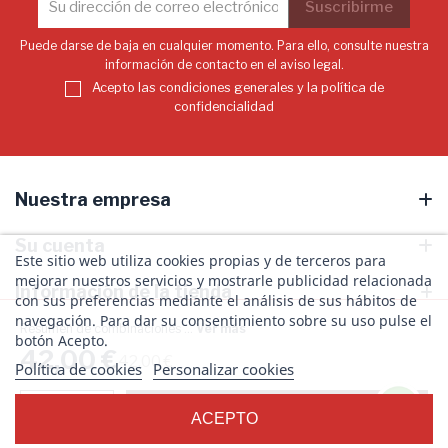
Puede darse de baja en cualquier momento. Para ello, consulte nuestra
información de contacto en el aviso legal.
Acepto las condiciones generales y la política de
confidencialidad
Nuestra empresa
Su cuenta
Este sitio web utiliza cookies propias y de terceros para
mejorar nuestros servicios y mostrarle publicidad relacionada
Información de la tienda
con sus preferencias mediante el análisis de sus hábitos de
navegación. Para dar su consentimiento sobre su uso pulse el
Resumen de combinaciones ...
Ver más
botón Acepto.
42,00 €
42,00 €
Política de cookies
Personalizar cookies
¡Síguenos!
© 2026 - Productos de Peluquería ICON - Todos los derechos reservados
-
+
Añadir
ACEPTO