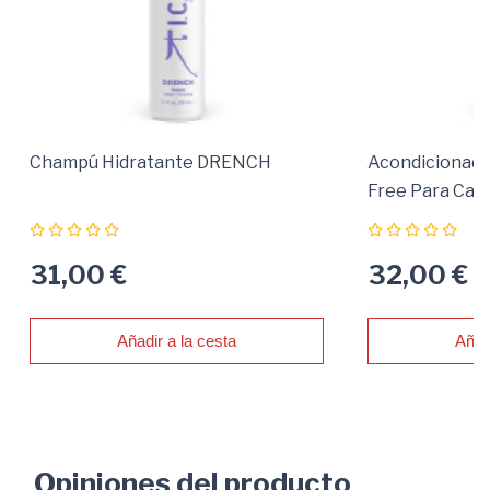
Champú Hidratante DRENCH
Acondicionado
Free Para Cab
31,00 €
32,00 €
Añadir a la cesta
Añad
Opiniones del producto