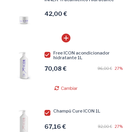
42,00 €
Free ICON acondicionador
hidratante 1L
70,08 €
96,00 €
27%
Cambiar
Champú Cure ICON 1L
67,16 €
92,00 €
27%