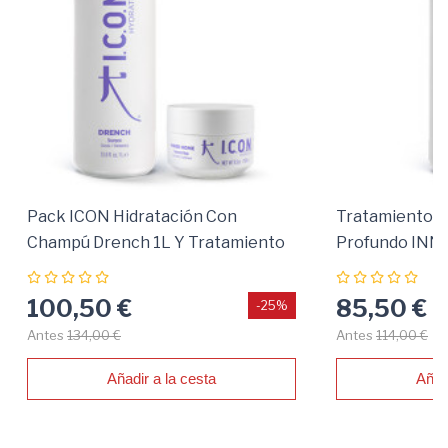
Pack ICON Hidratación Con
Tratamiento I
Champú Drench 1L Y Tratamiento
Profundo INNE
Inner Reparador
Seco Y Dañad
100,50 €
85,50 €
-25%
Antes
134,00 €
Antes
114,00 €
Añadir a la cesta
Añad