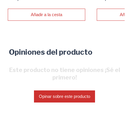
Añadir a la cesta
Añad
Opiniones del producto
Este producto no tiene opiniones ¡Sé el
primero!
Opinar sobre este producto