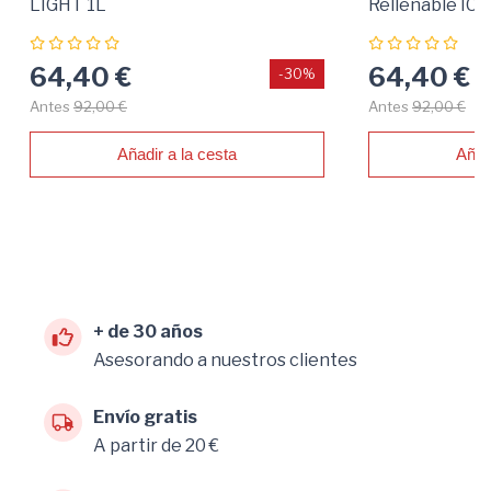
LIGHT 1L
Rellenable IC
Capilar Intens
64,40 €
64,40 €
-30%
Antes
92,00 €
Antes
92,00 €
Añadir a la cesta
Añad
+ de 30 años
Asesorando a nuestros clientes
Envío gratis
A partir de 20 €