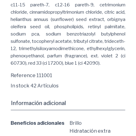
c11-15 pareth-7, c12-16 pareth-9, cetrimonium
chloride, cinnamidopropyltrimonium chloride, citric acid,
helianthus annuus (sunflower) seed extract, orbignya
oleifera seed oil, phospholipids, retinyl palmitate,
sodium pca, sodium benzotriazolyl butylphenol
sulfonate, tocopheryl acetate, tributyl citrate, trideceth-
12, trimethylsiloxyamodimethicone, ethylhexylglycerin,
phenoxyethanol, parfum (fragrance), ext. violet 2 (ci
60730), red 33 (ci 17200), blue 1 (ci 42090).
Reference
111001
In stock
42 Artículos
Información adicional
Beneficios adicionales
Brillo
Hidratación extra