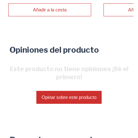
Añadir a la cesta
Añad
Opiniones del producto
Este producto no tiene opiniones ¡Sé el
primero!
Opinar sobre este producto