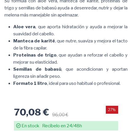
Su fórmula con aloe vera, manteca de karité, proteínas de
trigo y semillas de babasú ayuda a desenredar, nutrir y dejar la
melena más manejable sin apelmazar.
Aloe vera
, que aporta hidratación y ayuda a mejorar la
suavidad del cabello.
Manteca de karité
, que nutre, suaviza y mejora el tacto
de la fibra capilar.
Proteínas de trigo
, que ayudan a reforzar el cabello y
mejorar su elasticidad.
Semillas de babasú
, que acondicionan y aportan
ligereza sin añadir peso.
Formato 1 litro
, ideal para uso habitual o profesional.
70,08 €
27%
96,00 €
En stock
Recíbelo en 24/48h