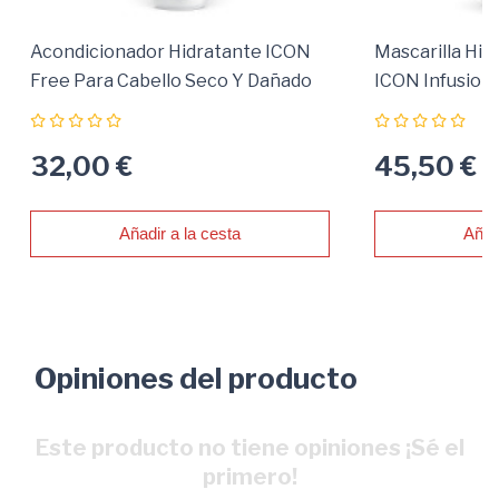
Acondicionador Hidratante ICON
Mascarilla Hi
Free Para Cabello Seco Y Dañado
ICON Infusion
32,00 €
45,50 €
Añadir a la cesta
Añad
Opiniones del producto
Este producto no tiene opiniones ¡Sé el
primero!