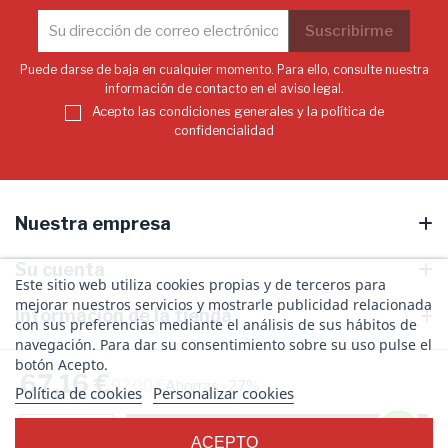
Puede darse de baja en cualquier momento. Para ello, consulte nuestra
información de contacto en el aviso legal.
Acepto las condiciones generales y la política de
confidencialidad
Nuestra empresa
Su cuenta
Este sitio web utiliza cookies propias y de terceros para
mejorar nuestros servicios y mostrarle publicidad relacionada
Información de la tienda
con sus preferencias mediante el análisis de sus hábitos de
navegación. Para dar su consentimiento sobre su uso pulse el
botón Acepto.
67,16 €
92,00 €
Ahorras -27%
Política de cookies
Personalizar cookies
¡Síguenos!
© 2026 - Productos de Peluquería ICON - Todos los derechos reservados
-
+
Añadir
ACEPTO