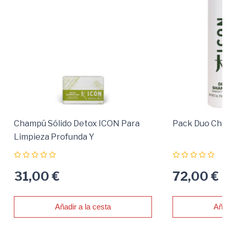
Champú Sólido Detox ICON Para
Pack Duo Cha
Limpieza Profunda Y
Detoxificación Capilar
31,00 €
72,00 €
Añadir a la cesta
Añad