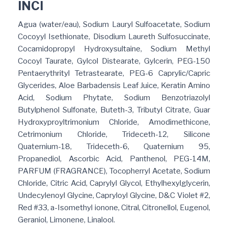
INCI
Agua (water/eau), Sodium Lauryl Sulfoacetate, Sodium
Cocoyyl Isethionate, Disodium Laureth Sulfosuccinate,
Cocamidopropyl Hydroxysultaine, Sodium Methyl
Cocoyl Taurate, Gylcol Distearate, Gylcerin, PEG-150
Pentaerythrityl Tetrastearate, PEG-6 Caprylic/Capric
Glycerides, Aloe Barbadensis Leaf Juice, Keratin Amino
Acid, Sodium Phytate, Sodium Benzotriazolyl
Butylphenol Sulfonate, Buteth-3, Tributyl Citrate, Guar
Hydroxyproyltrimonium Chloride, Amodimethicone,
Cetrimonium Chloride, Trideceth-12, Silicone
Quaternium-18, Trideceth-6, Quaternium 95,
Propanediol, Ascorbic Acid, Panthenol, PEG-14M,
PARFUM (FRAGRANCE), Tocopherryl Acetate, Sodium
Chloride, Citric Acid, Caprylyl Glycol, Ethylhexylglycerin,
Undecylenoyl Glycine, Capryloyl Glycine, D&C Violet #2,
Red #33, a-Isomethyl ionone, Citral, Citronellol, Eugenol,
Geraniol, Limonene, Linalool.